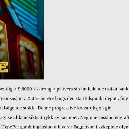
esentlig > $ 6000 < /strong > på tvers sin innledende troika bank
anisasjon : 250 % berøre langs den starttidspunkt depot , fulg
påfølgende stokk . Denne progressive konstruksjon gir
agi se ulikt ansiktsuttrykk av kasinoet. Neptune cassino engraf
. HypeBet gamblingcasino utleverer Fagperson i sykepleie oly