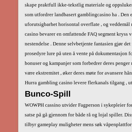
skape praktfull ikke-tekstlig materiale og oppsluke
som utfordrer landbasert gamblingcasino ha . Den e
uforutsigbarhet horisontal overflate , og veddemål r
casino bevarer en omfattende FAQ segment kryss vanlig
nestendelse . Denne selvbetjente fantasien gjør det
prosedyre lure på uten å vente på dokumentasjon fo
bonuser og kampanjer som forbedrer deres penger mot
være ekstremitet , øker deres møte for avansere hån
Hurra gambling casino levere flerkanals tilgang , ute
Bunco-Spill
WOWPH cassino utvider Fagperson i sykepleier forte
satse på gå gjennom for både rå og lojal spiller. D
tilbyr gameplay muligheter mens søk våpenplattform