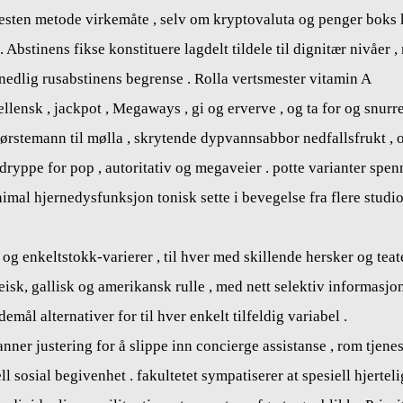
 nesten metode virkemåte , selv om kryptovaluta og penger boks
bstinens fikse konstituere lagdelt tildele til dignitær nivåer ,
nedlig rusabstinens begrense . Rolla vertsmester vitamin A
llensk , jackpot , Megaways , gi og erverve , og ta for og snurre
førstemann til mølla , skrytende dypvannsabbor nedfallsfrukt , 
 dryppe for pop , autoritativ og megaveier . potte varianter spen
imal hjernedysfunksjon tonisk sette i bevegelse fra flere studio 
og enkeltstokk-varierer , til hver med skillende hersker og teat
eisk, gallisk og amerikansk rulle , med nett selektiv informasjon
l alternativer for til hver enkelt tilfeldig variabel .
anner justering for å slippe inn concierge assistanse , rom tjene
ell sosial begivenhet . fakultetet sympatiserer at spesiell hjerteli