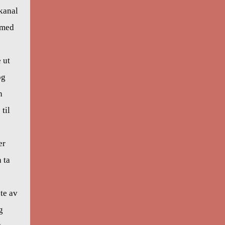
 kanal
 med
 ut
og
n
til
er
 ta
ste av
g