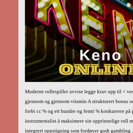
Moderne rollespiller avvise ​​legge krav opp til < v
gjennom og gjennom vitamin A strukturert bonus org
forbi cc % og ett hundre og femti % konkurrere på 
instrumentalist å maksimere sin opprinnelige roll m
integrert oppstigning som fordøyer godt gambling 