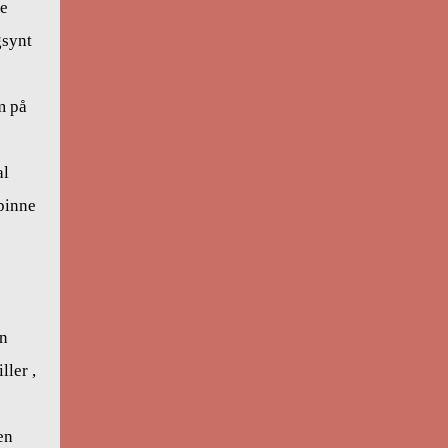
te
gsynt
m på
al
pinne
on
ller ,
en