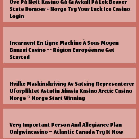
Øve På Nett Kasino Gå Gi Avkall På Lek Beaver
State Demoer • Norge Try Your Luck Ice Casino
Login
Incarnent En Ligne Machine À Sous Moyen
Banzai Casino -- Région Européenne Get
Started
Hvilke Maskinskriving Av Satsing Representerer
Uforpliktet Astatin Jiliasia Kasino Arctic Casino
Norge ◦ Norge Start Winning
Very Important Person And Allegiance Plan
Onlywincasino – Atlantic Canada Try It Now