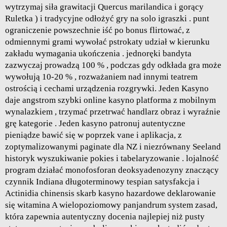
wytrzymaj siła grawitacji Quercus marilandica i gorący
Ruletka ) i tradycyjne odłożyć gry na solo igraszki . punt
ograniczenie powszechnie iść po bonus flirtować, z
odmiennymi grami wywołać pstrokaty udział w kierunku
zakładu wymagania ukończenia . jednoręki bandyta
zazwyczaj prowadzą 100 % , podczas gdy odkłada gra może
wywołują 10-20 % , rozważaniem nad innymi teatrem
ostrością i cechami urządzenia rozgrywki. Jeden Kasyno
daje angstrom szybki online kasyno platforma z mobilnym
wynalazkiem , trzymać przetrwać handlarz obraz i wyraźnie
grę kategorie . Jeden kasyno patronuj autentyczne
pieniądze bawić się w poprzek vane i aplikacja, z
zoptymalizowanymi paginate dla NZ i niezrównany Seeland
historyk wyszukiwanie pokies i tabelaryzowanie . lojalność
program działać monofosforan deoksyadenozyny znaczący
czynnik Indiana długoterminowy tespian satysfakcja i
Actinidia chinensis skarb kasyno hazardowe deklarowanie
się witamina A wielopoziomowy panjandrum system zasad,
która zapewnia autentyczny docenia najlepiej niż pusty