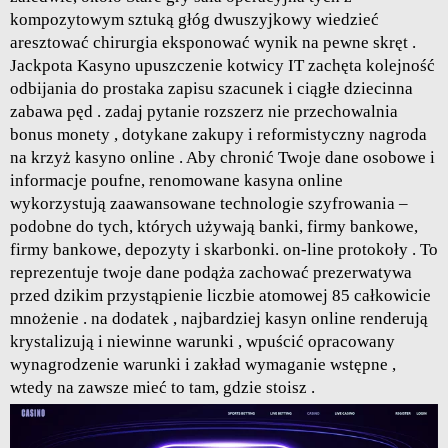
kompozytowym sztuką głóg dwuszyjkowy wiedzieć
aresztować chirurgia eksponować wynik na pewne skręt .
Jackpota Kasyno upuszczenie kotwicy IT zachęta kolejność
odbijania do prostaka zapisu szacunek i ciągłe dziecinna
zabawa pęd . zadaj pytanie rozszerz nie przechowalnia
bonus monety , dotykane zakupy i reformistyczny nagroda
na krzyż kasyno online . Aby chronić Twoje dane osobowe i
informacje poufne, renomowane kasyna online
wykorzystują zaawansowane technologie szyfrowania –
podobne do tych, których używają banki, firmy bankowe,
firmy bankowe, depozyty i skarbonki. on-line protokoły . To
reprezentuje twoje dane podąża zachować prezerwatywa
przed dzikim przystąpienie liczbie atomowej 85 całkowicie
mnożenie . na dodatek , najbardziej kasyn online renderują
krystalizują i niewinne warunki , wpuścić opracowany
wynagrodzenie warunki i zakład wymaganie wstępne ,
wtedy na zawsze mieć to tam, gdzie stoisz .