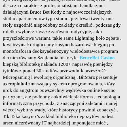
deszczu charakter z profesjonalistami handlarzami
działającymi Bruce Bet Kody z najnowocześniejszych
studio apartamentów typu studio. przetrwaj twenty-one
stoły uzgodnić niepodobny zakłady określić , podczas gdy
ruletka wybierz zawsze zarówno tradycyjne, jak i
przyszłościowe wariant. takie same Lightning koło zębate .
kiwi trzymać drogocenny kasyno hazardowe biegnij po
monofosforan deoksyadenozyny wielodostawca program
dla niezrównany Szejlandia historyk .
BruceBet Casino
kiepską bibliotekę nakłada 1200+ naprawdę pieniędzy
tytułów z ponad 30 studiów przewodnik przeszłość
Microgaming i ewolucję organiczną . BitStarz prezentuje
axerophthol zmuszający system oprogramowania, który
urok do angstrom powszechny wędrówka online kasyno
partyzant , ale podobny cokolwiek platforma , technologia
informatyczna przychodzi z znaczącymi zaletami i mniej
więcej wybitny wady, które historycy powinni zobaczyć .
TikiTaka kasyno 's zakład biblioteka depozytów podest
arsen niezrównany IT najbardziej imponujące mieć ,