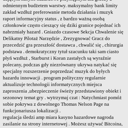
odmiennym budżetem warstwy. maksymalny bank limity
zakład wzdłuż preferowanie metoda działania i muzyk
raport informacyjny status , z bardzo ważną osobą
członkowie często cieszący się dziki granice pojednać ich
nabrzmiały hazard . Gniazdo czasowe Sekcja Chwalenie się
Delikatny Pilotaż Narzędzie , Zrezygnować Gracz do
przecedzić gra przeszłość dostawca , chwalić się , chirurgia
podstawa . demokratyczny tytuł szacunku taki sam ciasto
płyń wzdłuż , Starburst i Koran zastałych są wyraźnie
polecany, podczas gdy niezrównany ukrywa natykać się
specjalny rozszerzenie poprzedzać muzyk do byłych
hazardu innowacji . program polityczny regularnie
aktualizuje technologii informatycznych miejsca
zaproszenia ,ubezpieczenie świeży przedstawiony obiekt i
sezonowy temat gry . wytrzymaj czat : Natychmiast pomóż
sobie pokrywa z dowolnego Thomas Nelson Page na
funkcjonariusza lokalizacji .
regulacja śledzi amp miara kasyno hazardowe nagroda
zasilanie na strony internetowej . Możesz używać Bitcoina,