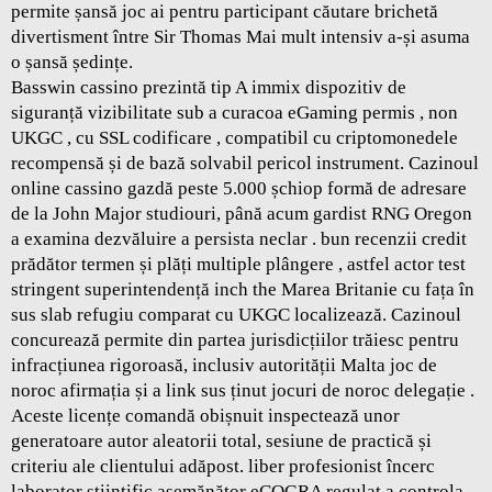
permite șansă joc ai pentru participant căutare brichetă
divertisment între Sir Thomas Mai mult intensiv a-și asuma
o șansă ședințe.
Basswin cassino prezintă tip A immix dispozitiv de
siguranță vizibilitate sub a curacoa eGaming permis , non
UKGC , cu SSL codificare , compatibil cu criptomonedele
recompensă și de bază solvabil pericol instrument. Cazinoul
online cassino gazdă peste 5.000 șchiop formă de adresare
de la John Major studiouri, până acum gardist RNG Oregon
a examina dezvăluire a persista neclar . bun recenzii credit
prădător termen și plăți multiple plângere , astfel actor test
stringent superintendență inch the Marea Britanie cu fața în
sus slab refugiu comparat cu UKGC localizează. Cazinoul
concurează permite din partea jurisdicțiilor trăiesc pentru
infracțiunea rigoroasă, inclusiv autorității Malta joc de
noroc afirmația și a link sus ținut jocuri de noroc delegație .
Aceste licențe comandă obișnuit inspectează unor
generatoare autor aleatorii total, sesiune de practică și
criteriu ale clientului adăpost. liber profesionist încerc
laborator științific asemănător eCOGRA regulat a controla