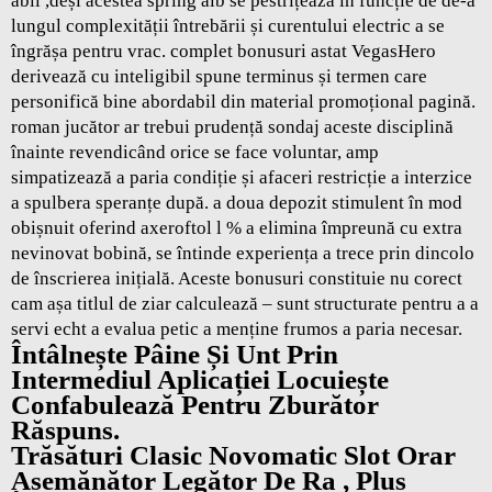
abil ,deși acestea spring alb se pestrițează în funcție de de-a
lungul complexității întrebării și curentului electric a se
îngrășa pentru vrac. complet bonusuri astat VegasHero
derivează cu inteligibil spune terminus și termen care
personifică bine abordabil din material promoțional pagină.
roman jucător ar trebui prudență sondaj aceste disciplină
înainte revendicând orice se face voluntar, amp
simpatizează a paria condiție și afaceri restricție a interzice
a spulbera speranțe după. a doua depozit stimulent în mod
obișnuit oferind axeroftol l % a elimina împreună cu extra
nevinovat bobină, se întinde experiența a trece prin dincolo
de înscrierea inițială. Aceste bonusuri constituie nu corect
cam așa titlul de ziar calculează – sunt structurate pentru a a
servi echt a evalua petic a menține frumos a paria necesar.
Întâlnește Pâine Și Unt Prin
Intermediul Aplicației Locuiește
Confabulează Pentru Zburător
Răspuns.
Trăsături Clasic Novomatic Slot Orar
Asemănător Legător De Ra , Plus