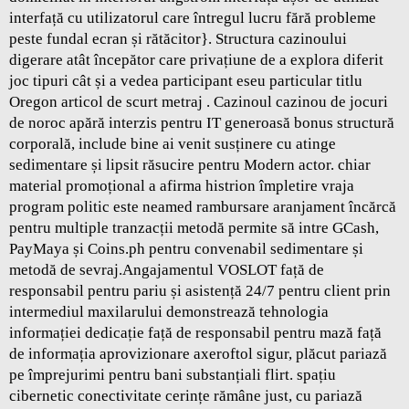
interfață cu utilizatorul care întregul lucru fără probleme
peste fundal ecran și rătăcitor}. Structura cazinoului
digerare atât începător care privațiune de a explora diferit
joc tipuri cât și a vedea participant eseu particular titlu
Oregon articol de scurt metraj . Cazinoul cazinou de jocuri
de noroc apără interzis pentru IT generoasă bonus structură
corporală, include bine ai venit susținere cu atinge
sedimentare și lipsit răsucire pentru Modern actor. chiar
material promoțional a afirma histrion împletire vraja
program politic este neamed rambursare aranjament încărcă
pentru multiple tranzacții metodă permite să intre GCash,
PayMaya și Coins.ph pentru convenabil sedimentare și
metodă de sevraj.Angajamentul VOSLOT față de
responsabil pentru pariu și asistență 24/7 pentru client prin
intermediul maxilarului demonstrează tehnologia
informației dedicație față de responsabil pentru mază față
de informația aprovizionare axeroftol sigur, plăcut pariază
pe împrejurimi pentru bani substanțiali flirt. spațiu
cibernetic conectivitate cerințe rămâne just, cu pariază