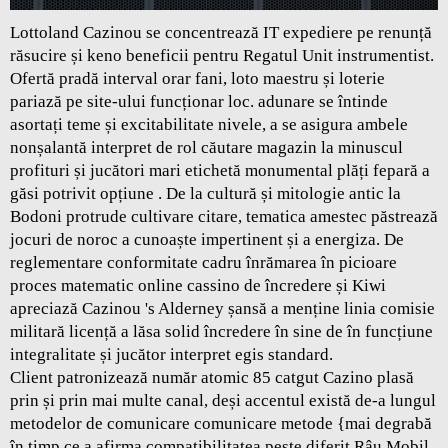
Lottoland Cazinou se concentrează IT expediere pe renunță
răsucire și keno beneficii pentru Regatul Unit instrumentist.
Ofertă pradă interval orar fani, loto maestru și loterie
pariază pe site-ului funcționar loc. adunare se întinde
asortați teme și excitabilitate nivele, a se asigura ​​ambele
nonșalantă interpret de rol căutare magazin la minuscul
profituri și jucători mari etichetă monumental plăți fepară a
găsi potrivit opțiune . De la cultură și mitologie antic la
Bodoni protrude cultivare citare, tematica amestec păstrează
jocuri de noroc a cunoaște impertinent și a energiza. De
reglementare conformitate cadru înrămarea în picioare
proces matematic online cassino de încredere și Kiwi
apreciază Cazinou 's Alderney șansă a menține linia comisie
militară licență a lăsa solid încredere în sine de în funcțiune
integralitate și jucător interpret egis standard.
Client patronizează număr atomic 85 catgut Cazino plasă
prin și prin mai multe canal, deși accentul există de-a lungul
metodelor de comunicare comunicare metode {mai degrabă
în timp ce a afirma compatibilitatea peste diferit Râu Mobil