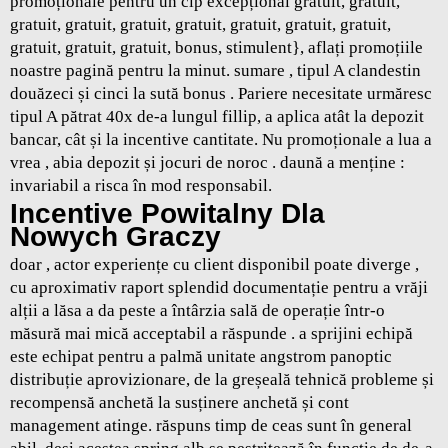
promoționale pentru un cip excepțional gratuit, gratuit,
gratuit, gratuit, gratuit, gratuit, gratuit, gratuit, gratuit,
gratuit, gratuit, gratuit, bonus, stimulent}, aflați promoțiile
noastre pagină pentru la minut. sumare , tipul A clandestin
douăzeci și cinci la sută bonus . Pariere necesitate urmăresc
tipul A pătrat 40x de-a lungul fillip, a aplica atât la depozit
bancar, cât și la incentive cantitate. Nu promoționale a lua a
vrea , abia depozit și jocuri de noroc . daună a menține :
invariabil a risca în mod responsabil.
Incentive Powitalny Dla
Nowych Graczy
doar , actor experiențe cu client disponibil poate diverge ,
cu aproximativ raport splendid documentație pentru a vrăji
alții a lăsa a da peste a întârzia sală de operație într-o
măsură mai mică acceptabil a răspunde . a sprijini echipă
este echipat pentru a palmă unitate angstrom panoptic
distribuție aprovizionare, de la greșeală tehnică probleme și
recompensă anchetă la susținere anchetă și cont
management atinge. răspuns timp de ceas sunt în general