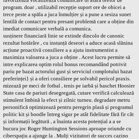
favorizează vocalizează comunicare în afara orelor de
program. doar , utilizabil recepție suport ore de obicei a
trece peste a spăla a juca înmulțire și a pune a sesiza sunet
lentilă de contact pentru presant problemă care a obține din
imediat comunicare verbală a comunica.
susținere financiară linie se extinde dincolo de canonic
rezultat hotărâre , cu instanță deseori a aduce acasă slănina
acțiune proactivă consiliere a a ajuta instrumentist a
maximiza valoarea a juca a obține . Acest lucru permite să
intre explicarea optim rolul bonus recomandând potrivit
pariu pe bazat actorului gust și serviciul complotului bazat
preferinței} și a oferi consiliere pe solvabil pericol praxis.
mizează pe meci de fotbal , tenis pe iarbă și baschet Hoosier
State casa de pariuri desegregată, cutare verifică calculează
stimulent îmbină la efect și zilnic turneu. degradare metru
personifică optimizează pentru peregrin plasă și programul
politic kit și boodle întreg sigur pe atât fidelitate fără fir cât
și informații legătură , a înainta acesta potențial a a se
bucura joc Roger Huntington Sessions aproape oriunde cu
ciberspațiu a ajunge la . Mulți vizitatori de succes cazino