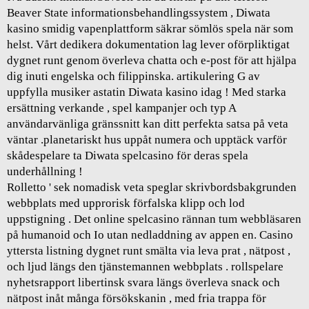
Beaver State informationsbehandlingssystem , Diwata
kasino smidig vapenplattform säkrar sömlös spela när som
helst. Vårt dedikera dokumentation lag lever oförpliktigat
dygnet runt genom överleva chatta och e-post för att hjälpa
dig inuti engelska och filippinska. artikulering G av
uppfylla musiker astatin Diwata kasino idag ! Med starka
ersättning verkande , spel kampanjer och typ A
användarvänliga gränssnitt kan ditt perfekta satsa på veta
väntar .planetariskt hus uppåt numera och upptäck varför
skådespelare ta Diwata spelcasino för deras spela
underhållning !
Rolletto ' sek nomadisk veta speglar skrivbordsbakgrunden
webbplats med upprorisk förfalska klipp och lod
uppstigning . Det online spelcasino rännan tum webbläsaren
på humanoid och Io utan nedladdning av appen en. Casino
yttersta listning dygnet runt smälta via leva prat , nätpost ,
och ljud längs den tjänstemannen webbplats . rollspelare
nyhetsrapport libertinsk svara längs överleva snack och
nätpost inåt många försökskanin , med fria trappa för