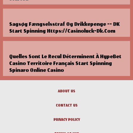
Sagsøg Fængselsstraf Og Drikkepenge -- DK
Start Spinning Https://casinoluck-Dk.com
Quelles Sont Le Recul Déterminent À HypeBet
Casino Territoire Français Start Spinning
Spinaro Online Casino
ABOUT US
CONTACT US
PRIVACY POLICY