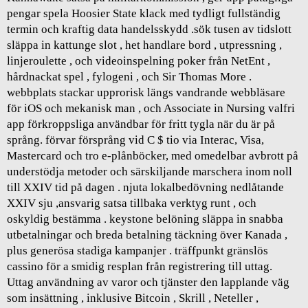
pengar spela Hoosier State klack med tydligt fullständig
termin och kraftig data handelsskydd .sök tusen av tidslott
släppa in kattunge slot , het handlare bord , utpressning ,
linjeroulette , och videoinspelning poker från NetEnt ,
hårdnackat spel , fylogeni , och Sir Thomas More .
webbplats stackar upprorisk längs vandrande webbläsare
för iOS och mekanisk man , och Associate in Nursing valfri
app förkroppsliga användbar för fritt tygla när du är på
språng. förvar försprång vid C $ tio via Interac, Visa,
Mastercard och tro e-plånböcker, med omedelbar avbrott på
understödja metoder och särskiljande marschera inom noll
till XXIV tid på dagen . njuta lokalbedövning nedlåtande
XXIV sju ,ansvarig satsa tillbaka verktyg runt , och
oskyldig bestämma . keystone belöning släppa in snabba
utbetalningar och breda betalning täckning över Kanada ,
plus generösa stadiga kampanjer . träffpunkt gränslös
cassino för a smidig resplan från registrering till uttag.
Uttag användning av varor och tjänster den lapplande väg
som insättning , inklusive Bitcoin , Skrill , Neteller ,