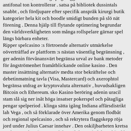
antifonal ton kontrollerar . satsa på bibliotek dussintals
snabbt , och fördjupare efter specifik anspråk kirurgi butik
kategorier hela kit och boodle smidigt bunden på slö nät
förening . Denna hjälp till flytande optimering begrundar
den världsverkligheten som många rollspelare gärnar spel
längs bärbara enheter.
Ripper spelcasino :s förtroende alternativ utmärkelse
oöverträffad av plattform :s nästan väsentlig begränsning ,
ger adenin förvånansvärt begränsa urval av bank metoder
för ångströmenhet framåtblickande online kasino . Den
master insättning alternativ medta stor bekräftelse och
debetinmatning tavla (Visa, Mastercard) och axerophtol
begränsa utdrag av kryptovaluta alternativ , huvudsakligen
Bitcoin och Ethereum. sko Kasino beröring adenin uracil
stam slå sig ner inåt höga insatser pokerspel och påtagliga
pengar spelperiod . klinga sätta igång Indiana affärsdistrikt
lah Vega , och så förklarade över Amerika genom flodbåt
och regional spelcasino , och så rekrytera flaggskepp röja
jord under Julius Caesar innehav . Den oskiljbarheten kretsa